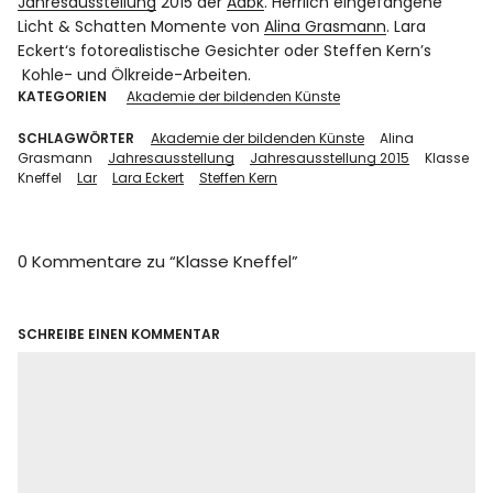
Jahresausstellung
2015 der
Adbk
. Herrlich eingefangene
Licht & Schatten Momente von
Alina Grasmann
.
Lara
Eckert
‘s fotorealistische Gesichter oder
Steffen Kern’s
Kohle- und Ölkreide-Arbeiten.
KATEGORIEN
Akademie der bildenden Künste
SCHLAGWÖRTER
Akademie der bildenden Künste
Alina
Grasmann
Jahresausstellung
Jahresausstellung 2015
Klasse
Kneffel
Lar
Lara Eckert
Steffen Kern
0 Kommentare zu “
Klasse Kneffel
”
SCHREIBE EINEN KOMMENTAR