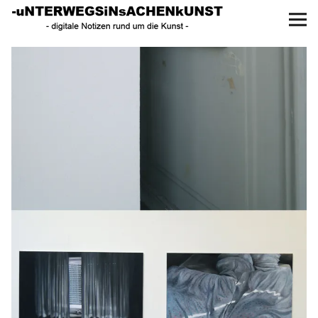
UNTERWEGS IN SACHEN
KUNST
Start
AKTUELLE AUSSTELLUNGEN
KUNSTSPAZIERGÄNGE
ÜBER
UNSER BUCH
f
I
P