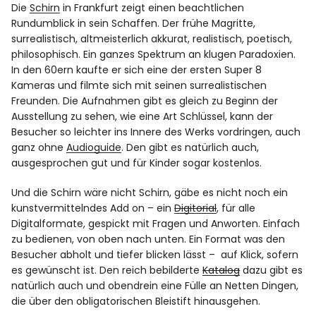
Die
Schirn
in Frankfurt zeigt einen beachtlichen
Rundumblick in sein Schaffen. Der frühe Magritte,
surrealistisch, altmeisterlich akkurat, realistisch, poetisch,
philosophisch. Ein ganzes Spektrum an klugen Paradoxien.
In den 60ern kaufte er sich eine der ersten Super 8
Kameras und filmte sich mit seinen surrealistischen
Freunden. Die Aufnahmen gibt es gleich zu Beginn der
Ausstellung zu sehen, wie eine Art Schlüssel, kann der
Besucher so leichter ins Innere des Werks vordringen, auch
ganz ohne
Audioguide
. Den gibt es natürlich auch,
ausgesprochen gut und für Kinder sogar kostenlos.
Und die Schirn wäre nicht Schirn, gäbe es nicht noch ein
kunstvermittelndes Add on – ein
Digitorial
, für alle
Digitalformate, gespickt mit Fragen und Anworten. Einfach
zu bedienen, von oben nach unten. Ein Format was den
Besucher abholt und tiefer blicken lässt – auf Klick, sofern
es gewünscht ist. Den reich bebilderte
Katalog
dazu gibt es
natürlich auch und obendrein eine Fülle an Netten Dingen,
die über den obligatorischen Bleistift hinausgehen.