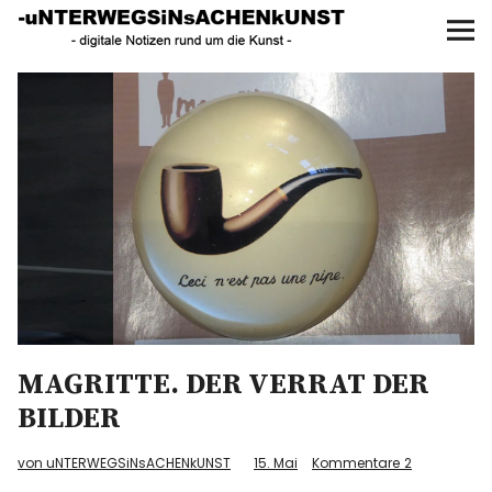
UNTERWEGS IN SACHEN
KUNST
Start
AKTUELLE AUSSTELLUNGEN
KUNSTSPAZIERGÄNGE
ÜBER
UNSER BUCH
MAGRITTE. DER VERRAT DER
BILDER
f
I
P
von uNTERWEGSiNsACHENkUNST
15. Mai
Kommentare
2