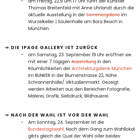
am Freitag, 22.9 um 17 Uhr führt der Künstler
Thomas Breitenfeld mit Anne Uhrlandt durch die
aktuelle Ausstellung in der
Sommergalerie
im
Wurzelkeller | Säulenhalle am Bora Beach in
München.
⇒ DIE 1PAGE GALLERY IST ZURÜCK
am Samstag, 23. September 19 Uhr eröffnet sie
mit einer 7 tägigen
Ausstellung
in den
Räumlichkeiten der
Architekturgalerie München
im BUNKER in der Blumenstrasse 22, Nähe
Schrannenhalle/ Viktualienmarkt. Gezeigt
werden Arbeiten aus den Bereichen Fotografie,
Malerei, Grafik, Siebdruck, Bildhauerei.
⇒ NACH DER WAHL IST VOR DER WAHL
Am Sonntag, 24. September ist die
Bundestagswahl
. Nach dem Gang zum Wahllokal
gibts gleich die Qual der Wahl oder beides: