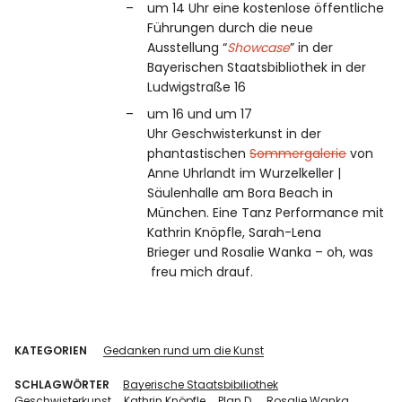
um 14 Uhr eine kostenlose öffentliche
Führungen durch die neue
Ausstellung “
Showcase
” in der
Bayerischen Staatsbibliothek in der
Ludwigstraße 16
um 16 und um 17
Uhr Geschwisterkunst in der
phantastischen
Sommergalerie
von
Anne Uhrlandt im Wurzelkeller |
Säulenhalle am Bora Beach in
München. Eine Tanz Performance mit
Kathrin Knöpfle, Sarah-Lena
Brieger und Rosalie Wanka – oh, was
freu mich drauf.
KATEGORIEN
Gedanken rund um die Kunst
SCHLAGWÖRTER
Bayerische Staatsbibiliothek
Geschwisterkunst
Kathrin Knöpfle
Plan D.
Rosalie Wanka