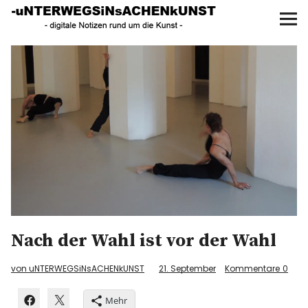
UNTERWEGS IN SACHEN
KUNST
Start
AKTUELLE AUSSTELLUNGEN
KUNSTSPAZIERGÄNGE
ÜBER
UNSER BUCH
Nach der Wahl ist vor der Wahl
f
I
P
von uNTERWEGSiNsACHENkUNST
21. September
Kommentare
0
Mehr