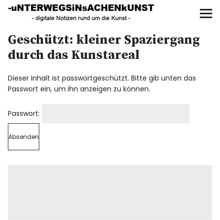
UNTERWEGS IN SACHEN
KUNST
Geschützt: kleiner Spaziergang
Start
durch das Kunstareal
AKTUELLE AUSSTELLUNGEN
Dieser Inhalt ist passwortgeschützt. Bitte gib unten das
Passwort ein, um ihn anzeigen zu können.
KUNSTSPAZIERGÄNGE
Passwort:
ÜBER
UNSER BUCH
f
I
P