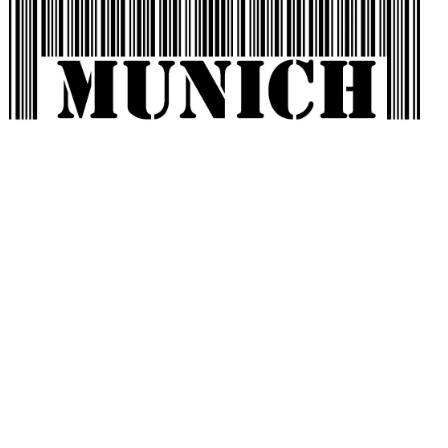
it_-3842038.html