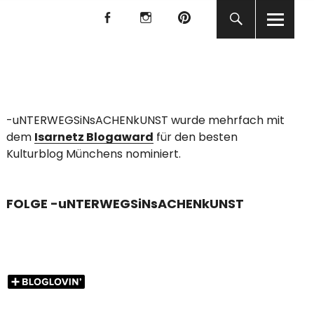
f
I
P
f
I
P
KUNST
-uNTERWEGSiNsACHENkUNST wurde mehrfach mit
dem
Isarnetz Blogaward
für den besten
Kulturblog Münchens nominiert.
FOLGE -uNTERWEGSiNsACHENkUNST