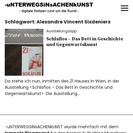
UNTERWEGS IN SACHEN
KUNST
Schlagwort:
Alexandre Vincent Sixdeniers
Start
Ausstellungstipp
AKTUELLE AUSSTELLUNGEN
Schlaflos – Das Bett in Geschichte
und Gegenwartskunst
KUNSTSPAZIERGÄNGE
ÜBER
Da stehe ich nun, inmitten des 21 Hauses in Wien, in der
Ausstellung <Schlaflos – Das Bett in Geschichte und
UNSER BUCH
Gegenwartskunst>. Die Ausstellung…
f
I
P
-uNTERWEGSiNsACHENkUNST wurde mehrfach mit dem