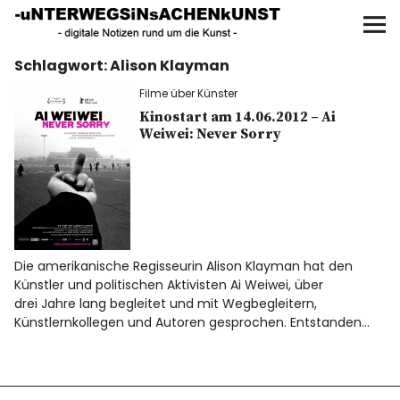
UNTERWEGS IN SACHEN
KUNST
Schlagwort:
Alison Klayman
Start
Filme über Künster
AKTUELLE AUSSTELLUNGEN
Kinostart am 14.06.2012 – Ai
Weiwei: Never Sorry
KUNSTSPAZIERGÄNGE
ÜBER
UNSER BUCH
Die amerikanische Regisseurin Alison Klayman hat den
Künstler und politischen Aktivisten Ai Weiwei, über
drei Jahre lang begleitet und mit Wegbegleitern,
Künstlernkollegen und Autoren gesprochen. Entstanden…
f
I
P