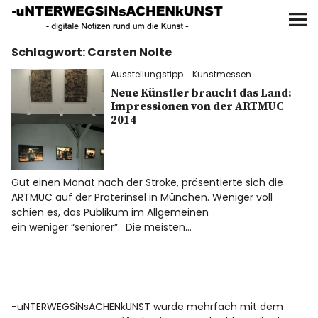
UNTERWEGS IN SACHEN
KUNST
Schlagwort:
Carsten Nolte
Start
Ausstellungstipp
Kunstmessen
AKTUELLE AUSSTELLUNGEN
Neue Künstler braucht das Land:
Impressionen von der ARTMUC
2014
KUNSTSPAZIERGÄNGE
ÜBER
Gut einen Monat nach der Stroke, präsentierte sich die
ARTMUC auf der Praterinsel in München. Weniger voll
UNSER BUCH
schien es, das Publikum im Allgemeinen
ein weniger “seniorer”. Die meisten…
f
I
P
-uNTERWEGSiNsACHENkUNST wurde mehrfach mit dem