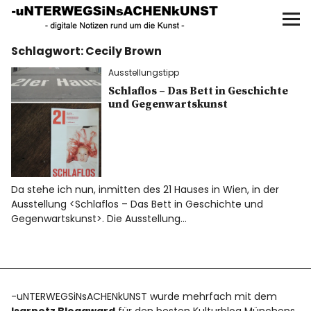
UNTERWEGS IN SACHEN
KUNST
Schlagwort:
Cecily Brown
Start
Ausstellungstipp
AKTUELLE AUSSTELLUNGEN
Schlaflos – Das Bett in Geschichte
und Gegenwartskunst
KUNSTSPAZIERGÄNGE
ÜBER
Da stehe ich nun, inmitten des 21 Hauses in Wien, in der
Ausstellung <Schlaflos – Das Bett in Geschichte und
UNSER BUCH
Gegenwartskunst>. Die Ausstellung…
f
I
P
-uNTERWEGSiNsACHENkUNST wurde mehrfach mit dem