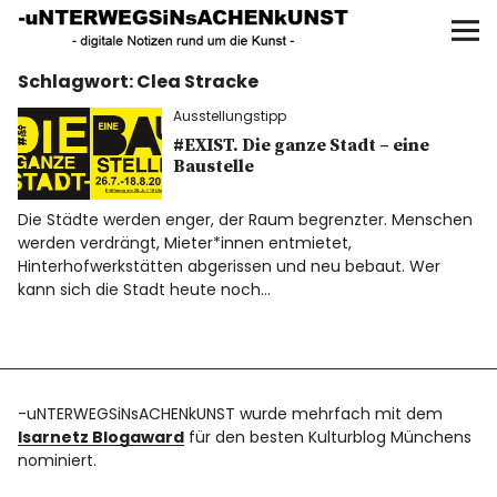
UNTERWEGS IN SACHEN
KUNST
Schlagwort:
Clea Stracke
Start
Ausstellungstipp
AKTUELLE AUSSTELLUNGEN
#EXIST. Die ganze Stadt – eine
Baustelle
KUNSTSPAZIERGÄNGE
Die Städte werden enger, der Raum begrenzter. Menschen
werden verdrängt, Mieter*innen entmietet,
Hinterhofwerkstätten abgerissen und neu bebaut. Wer
ÜBER
kann sich die Stadt heute noch…
UNSER BUCH
-uNTERWEGSiNsACHENkUNST wurde mehrfach mit dem
f
I
P
Isarnetz Blogaward
für den besten Kulturblog Münchens
nominiert.