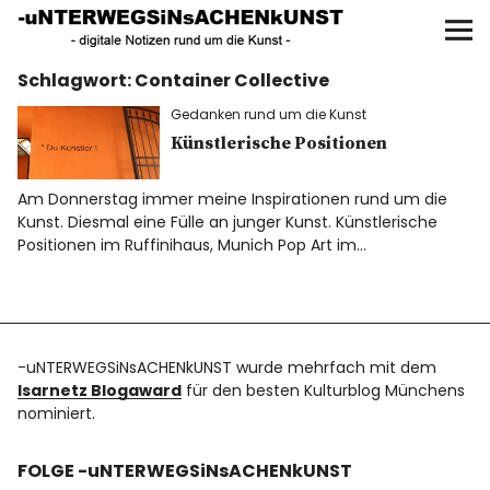
UNTERWEGS IN SACHEN
KUNST
Schlagwort:
Container Collective
Start
Gedanken rund um die Kunst
AKTUELLE AUSSTELLUNGEN
Künstlerische Positionen
Am Donnerstag immer meine Inspirationen rund um die
KUNSTSPAZIERGÄNGE
Kunst. Diesmal eine Fülle an junger Kunst. Künstlerische
Positionen im Ruffinihaus, Munich Pop Art im…
ÜBER
UNSER BUCH
-uNTERWEGSiNsACHENkUNST wurde mehrfach mit dem
Isarnetz Blogaward
für den besten Kulturblog Münchens
nominiert.
f
I
P
FOLGE -uNTERWEGSiNsACHENkUNST