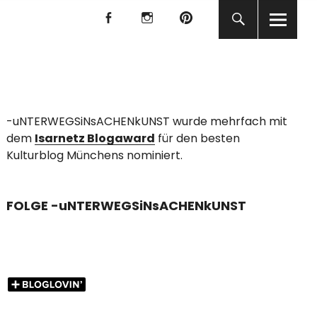
f
I
P
f
I
P
KUNST
-uNTERWEGSiNsACHENkUNST wurde mehrfach mit
dem
Isarnetz Blogaward
für den besten
Kulturblog Münchens nominiert.
FOLGE -uNTERWEGSiNsACHENkUNST