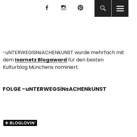
f
I
P
f
I
P
KUNST
-uNTERWEGSiNsACHENkUNST wurde mehrfach mit
dem
Isarnetz Blogaward
für den besten
Kulturblog Münchens nominiert.
FOLGE -uNTERWEGSiNsACHENkUNST