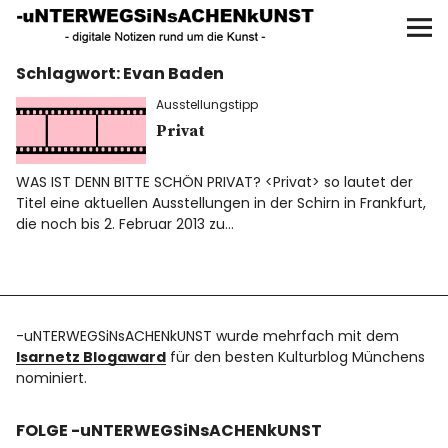
UNTERWEGS IN SACHEN
KUNST
Schlagwort:
Evan Baden
Start
Ausstellungstipp
AKTUELLE AUSSTELLUNGEN
Privat
WAS IST DENN BITTE SCHÖN PRIVAT? <Privat> so lautet der
KUNSTSPAZIERGÄNGE
Titel eine aktuellen Ausstellungen in der Schirn in Frankfurt,
die noch bis 2. Februar 2013 zu…
ÜBER
UNSER BUCH
-uNTERWEGSiNsACHENkUNST wurde mehrfach mit dem
Isarnetz Blogaward
für den besten Kulturblog Münchens
nominiert.
f
I
P
FOLGE -uNTERWEGSiNsACHENkUNST