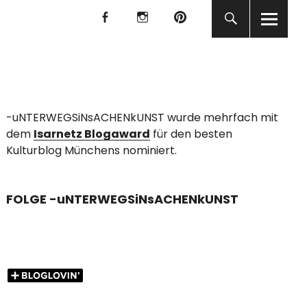
f
I
P
f
I
P
KUNST
-uNTERWEGSiNsACHENkUNST wurde mehrfach mit
dem
Isarnetz Blogaward
für den besten
Kulturblog Münchens nominiert.
FOLGE -uNTERWEGSiNsACHENkUNST