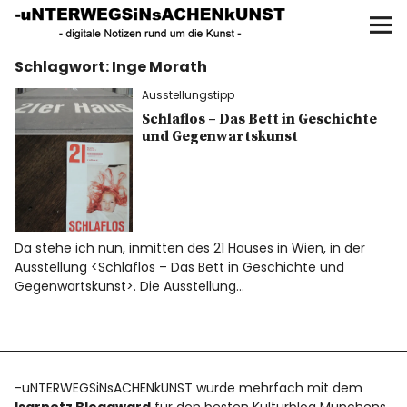
UNTERWEGS IN SACHEN
KUNST
Schlagwort:
Inge Morath
Start
Ausstellungstipp
AKTUELLE AUSSTELLUNGEN
Schlaflos – Das Bett in Geschichte
und Gegenwartskunst
KUNSTSPAZIERGÄNGE
ÜBER
Da stehe ich nun, inmitten des 21 Hauses in Wien, in der
Ausstellung <Schlaflos – Das Bett in Geschichte und
UNSER BUCH
Gegenwartskunst>. Die Ausstellung…
f
I
P
-uNTERWEGSiNsACHENkUNST wurde mehrfach mit dem