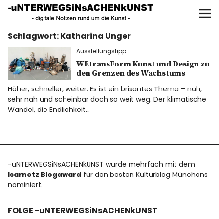
UNTERWEGS IN SACHEN
KUNST
Schlagwort:
Katharina Unger
Start
Ausstellungstipp
AKTUELLE AUSSTELLUNGEN
WEtransForm Kunst und Design zu
den Grenzen des Wachstums
Höher, schneller, weiter. Es ist ein brisantes Thema – nah,
KUNSTSPAZIERGÄNGE
sehr nah und scheinbar doch so weit weg. Der klimatische
Wandel, die Endlichkeit…
ÜBER
UNSER BUCH
-uNTERWEGSiNsACHENkUNST wurde mehrfach mit dem
Isarnetz Blogaward
für den besten Kulturblog Münchens
nominiert.
f
I
P
FOLGE -uNTERWEGSiNsACHENkUNST