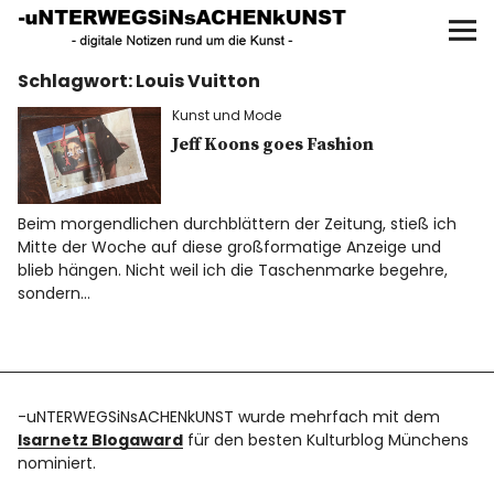
UNTERWEGS IN SACHEN
KUNST
Schlagwort:
Louis Vuitton
Start
Kunst und Mode
AKTUELLE AUSSTELLUNGEN
Jeff Koons goes Fashion
KUNSTSPAZIERGÄNGE
Beim morgendlichen durchblättern der Zeitung, stieß ich
Mitte der Woche auf diese großformatige Anzeige und
ÜBER
blieb hängen. Nicht weil ich die Taschenmarke begehre,
sondern…
UNSER BUCH
-uNTERWEGSiNsACHENkUNST wurde mehrfach mit dem
f
I
P
Isarnetz Blogaward
für den besten Kulturblog Münchens
nominiert.