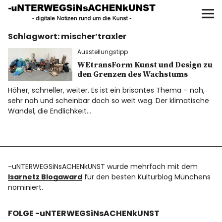
UNTERWEGS IN SACHEN
KUNST
Schlagwort:
mischer’traxler
Start
Ausstellungstipp
AKTUELLE AUSSTELLUNGEN
WEtransForm Kunst und Design zu
den Grenzen des Wachstums
Höher, schneller, weiter. Es ist ein brisantes Thema – nah,
KUNSTSPAZIERGÄNGE
sehr nah und scheinbar doch so weit weg. Der klimatische
Wandel, die Endlichkeit…
ÜBER
UNSER BUCH
-uNTERWEGSiNsACHENkUNST wurde mehrfach mit dem
Isarnetz Blogaward
für den besten Kulturblog Münchens
nominiert.
f
I
P
FOLGE -uNTERWEGSiNsACHENkUNST