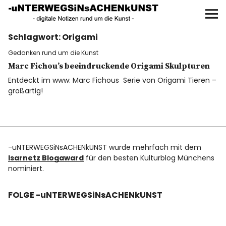
UNTERWEGS IN SACHEN
KUNST
Schlagwort:
Origami
Start
Gedanken rund um die Kunst
AKTUELLE AUSSTELLUNGEN
Marc Fichou’s beeindruckende Origami Skulpturen
Entdeckt im www: Marc Fichous Serie von Origami Tieren –
großartig!
KUNSTSPAZIERGÄNGE
ÜBER
-uNTERWEGSiNsACHENkUNST wurde mehrfach mit dem
UNSER BUCH
Isarnetz Blogaward
für den besten Kulturblog Münchens
nominiert.
FOLGE -uNTERWEGSiNsACHENkUNST
f
I
P