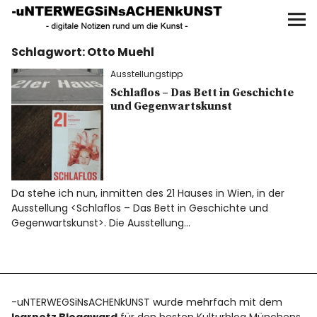
UNTERWEGS IN SACHEN
KUNST
Schlagwort:
Otto Muehl
Start
Ausstellungstipp
AKTUELLE AUSSTELLUNGEN
Schlaflos – Das Bett in Geschichte
und Gegenwartskunst
KUNSTSPAZIERGÄNGE
ÜBER
Da stehe ich nun, inmitten des 21 Hauses in Wien, in der
Ausstellung <Schlaflos – Das Bett in Geschichte und
UNSER BUCH
Gegenwartskunst>. Die Ausstellung…
f
I
P
-uNTERWEGSiNsACHENkUNST wurde mehrfach mit dem