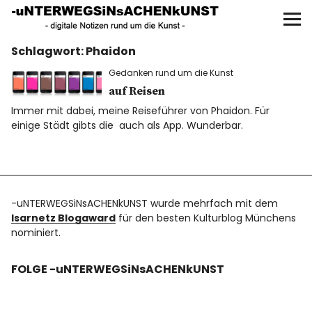
UNTERWEGS IN SACHEN
KUNST
Schlagwort:
Phaidon
Start
Gedanken rund um die Kunst
AKTUELLE AUSSTELLUNGEN
auf Reisen
Immer mit dabei, meine Reiseführer von Phaidon. Für
einige Städt gibts die auch als App. Wunderbar.
KUNSTSPAZIERGÄNGE
ÜBER
-uNTERWEGSiNsACHENkUNST wurde mehrfach mit dem
UNSER BUCH
Isarnetz Blogaward
für den besten Kulturblog Münchens
nominiert.
FOLGE -uNTERWEGSiNsACHENkUNST
f
I
P