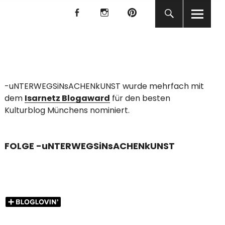
f
I
P
f
I
P
KUNST
-uNTERWEGSiNsACHENkUNST wurde mehrfach mit
dem
Isarnetz Blogaward
für den besten
Kulturblog Münchens nominiert.
FOLGE -uNTERWEGSiNsACHENkUNST