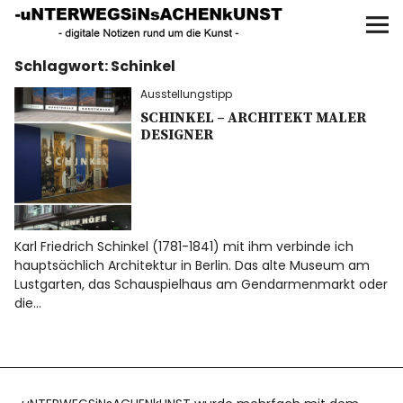
UNTERWEGS IN SACHEN
KUNST
Schlagwort:
Schinkel
Start
Ausstellungstipp
AKTUELLE AUSSTELLUNGEN
SCHINKEL – ARCHITEKT MALER
DESIGNER
KUNSTSPAZIERGÄNGE
ÜBER
Karl Friedrich Schinkel (1781-1841) mit ihm verbinde ich
hauptsächlich Architektur in Berlin. Das alte Museum am
UNSER BUCH
Lustgarten, das Schauspielhaus am Gendarmenmarkt oder
die…
f
I
P