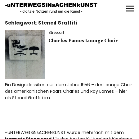
UNTERWEGS IN SACHEN
KUNST
Schlagwort:
Stencil Graffiti
Start
Streetart
AKTUELLE AUSSTELLUNGEN
Charles Eames Lounge Chair
KUNSTSPAZIERGÄNGE
ÜBER
Ein Designklassiker aus dem Jahre 1956 – der Lounge Chair
des amerikanischen Paars Charles und Ray Eames – hier
UNSER BUCH
als Stencil Graffiti im…
f
I
P
-uNTERWEGSiNsACHENkUNST wurde mehrfach mit dem