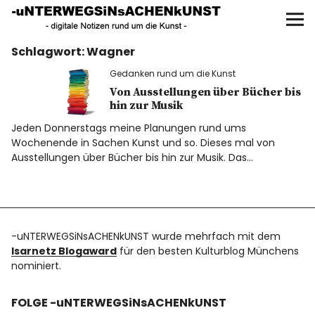
UNTERWEGS IN SACHEN
KUNST
Schlagwort:
Wagner
Start
Gedanken rund um die Kunst
AKTUELLE AUSSTELLUNGEN
Von Ausstellungen über Bücher bis
hin zur Musik
Jeden Donnerstags meine Planungen rund ums
KUNSTSPAZIERGÄNGE
Wochenende in Sachen Kunst und so. Dieses mal von
Ausstellungen über Bücher bis hin zur Musik. Das…
ÜBER
UNSER BUCH
-uNTERWEGSiNsACHENkUNST wurde mehrfach mit dem
Isarnetz Blogaward
für den besten Kulturblog Münchens
nominiert.
f
I
P
FOLGE -uNTERWEGSiNsACHENkUNST