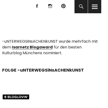
f
I
P
f
I
P
KUNST
-uNTERWEGSiNsACHENkUNST wurde mehrfach mit
dem
Isarnetz Blogaward
für den besten
Kulturblog Münchens nominiert.
FOLGE -uNTERWEGSiNsACHENkUNST