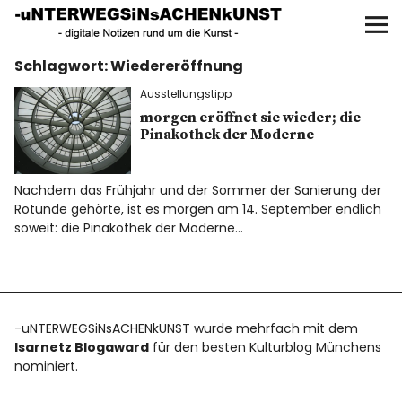
UNTERWEGS IN SACHEN
KUNST
Schlagwort:
Wiedereröffnung
Start
Ausstellungstipp
AKTUELLE AUSSTELLUNGEN
morgen eröffnet sie wieder; die
Pinakothek der Moderne
KUNSTSPAZIERGÄNGE
Nachdem das Frühjahr und der Sommer der Sanierung der
Rotunde gehörte, ist es morgen am 14. September endlich
ÜBER
soweit: die Pinakothek der Moderne…
UNSER BUCH
-uNTERWEGSiNsACHENkUNST wurde mehrfach mit dem
Isarnetz Blogaward
für den besten Kulturblog Münchens
f
I
P
nominiert.