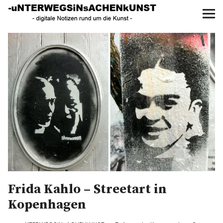
UNTERWEGS IN SACHEN
KUNST
Start
AKTUELLE AUSSTELLUNGEN
KUNSTSPAZIERGÄNGE
ÜBER
UNSER BUCH
Frida Kahlo – Streetart in
f
I
P
Kopenhagen