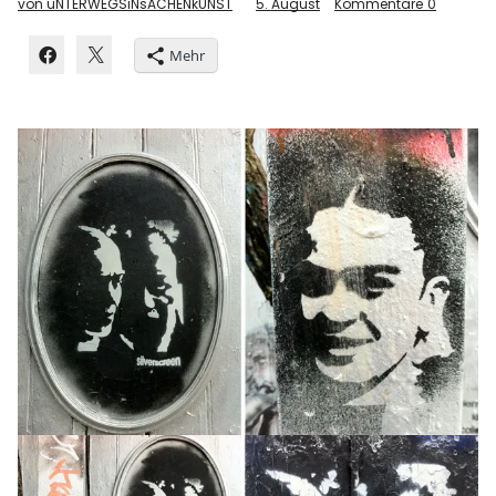
von uNTERWEGSiNsACHENkUNST
5. August
Kommentare
0
Mehr