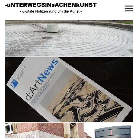
UNTERWEGS IN SACHEN
KUNST
Start
AKTUELLE AUSSTELLUNGEN
KUNSTSPAZIERGÄNGE
ÜBER
UNSER BUCH
f
I
P