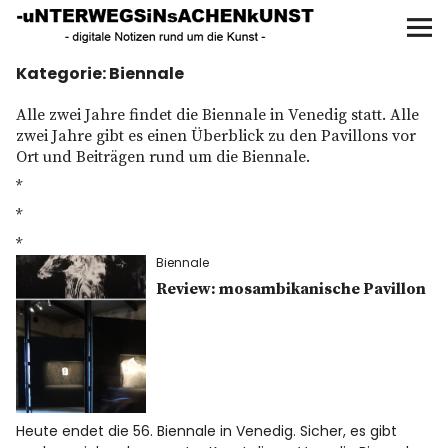
UNTERWEGS IN SACHEN
KUNST
Kategorie:
Biennale
Start
Alle zwei Jahre findet die Biennale in Venedig statt. Alle
AKTUELLE AUSSTELLUNGEN
zwei Jahre gibt es einen Überblick zu den Pavillons vor
Ort und Beiträgen rund um die Biennale.
KUNSTSPAZIERGÄNGE
*
*
ÜBER
*
Biennale
Review: mosambikanische Pavillon
UNSER BUCH
f
I
P
Heute endet die 56. Biennale in Venedig. Sicher, es gibt