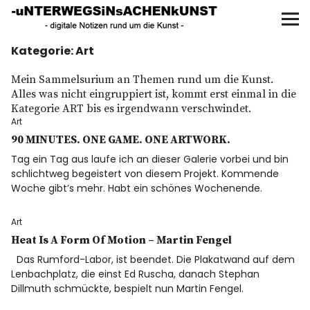
UNTERWEGS IN SACHEN
KUNST
Kategorie:
Art
Start
Mein Sammelsurium an Themen rund um die Kunst.
AKTUELLE AUSSTELLUNGEN
Alles was nicht eingruppiert ist, kommt erst einmal in die
Kategorie ART bis es irgendwann verschwindet.
Art
KUNSTSPAZIERGÄNGE
90 MINUTES. ONE GAME. ONE ARTWORK.
Tag ein Tag aus laufe ich an dieser Galerie vorbei und bin
ÜBER
schlichtweg begeistert von diesem Projekt. Kommende
Woche gibt’s mehr. Habt ein schönes Wochenende.
UNSER BUCH
Art
Heat Is A Form Of Motion – Martin Fengel
Das Rumford-Labor, ist beendet. Die Plakatwand auf dem
f
I
P
Lenbachplatz, die einst Ed Ruscha, danach Stephan
Dillmuth schmückte, bespielt nun Martin Fengel.