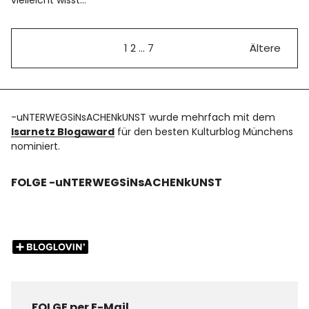
1
2
…
7
Ältere
-uNTERWEGSiNsACHENkUNST wurde mehrfach mit dem
Isarnetz Blogaward
für den besten Kulturblog Münchens
nominiert.
FOLGE -uNTERWEGSiNsACHENkUNST
FOLGE per E-Mail