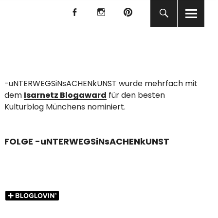
f
I
P
f
I
P
KUNST
-uNTERWEGSiNsACHENkUNST wurde mehrfach mit
dem
Isarnetz Blogaward
für den besten
Kulturblog Münchens nominiert.
FOLGE -uNTERWEGSiNsACHENkUNST