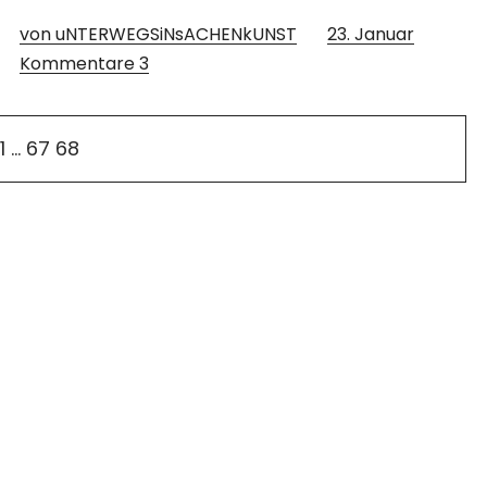
von uNTERWEGSiNsACHENkUNST
23. Januar
Kommentare
3
1
…
67
68