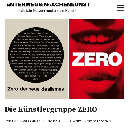
UNTERWEGS IN SACHEN
KUNST
Start
AKTUELLE AUSSTELLUNGEN
KUNSTSPAZIERGÄNGE
ÜBER
UNSER BUCH
Die Künstlergruppe ZERO
f
I
P
von uNTERWEGSiNsACHENkUNST
30. März
Kommentare
0