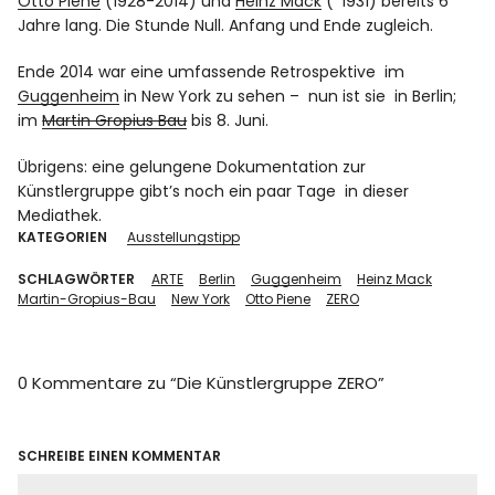
Otto Piene
(1928-2014) und
Heinz Mack
(*1931) bereits 6
Jahre lang. Die Stunde Null. Anfang und Ende zugleich.
Ende 2014 war eine umfassende Retrospektive im
Guggenheim
in New York zu sehen – nun ist sie in Berlin;
im
Martin Gropius Bau
bis 8. Juni.
Übrigens: eine gelungene Dokumentation zur
Künstlergruppe gibt’s noch ein paar Tage in dieser
Mediathek.
KATEGORIEN
Ausstellungstipp
SCHLAGWÖRTER
ARTE
Berlin
Guggenheim
Heinz Mack
Martin-Gropius-Bau
New York
Otto Piene
ZERO
0 Kommentare zu “
Die Künstlergruppe ZERO
”
SCHREIBE EINEN KOMMENTAR