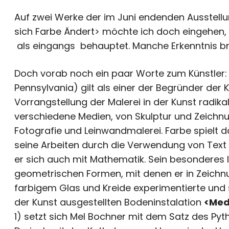
Auf zwei Werke der im Juni endenden
Ausstell
sich Farbe Ändert>
möchte ich doch eingehen, d
als eingangs behauptet. Manche Erkenntnis bra
Doch vorab noch ein paar Worte zum Künstler: M
Pennsylvania) gilt als einer der Begründer der 
Vorrangstellung der Malerei in der Kunst radi
verschiedene Medien, von Skulptur und Zeichnun
Fotografie und Leinwandmalerei. Farbe spielt da
seine Arbeiten durch die Verwendung von Text 
er sich auch mit Mathematik. Sein besonderes 
geometrischen Formen, mit denen er in Zeichn
farbigem Glas und Kreide experimentierte und so
der Kunst
ausgestellten Bodeninstalation
<Med
1) setzt sich Mel Bochner mit dem Satz des Py