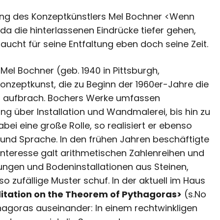
ung des Konzeptkünstlers Mel Bochner <Wenn
a die hinterlassenen Eindrücke tiefer gehen,
ucht für seine Entfaltung eben doch seine Zeit.
el Bochner (geb. 1940 in Pittsburgh,
Konzeptkunst, die zu Beginn der 1960er-Jahre die
kal aufbrach. Bochers Werke umfassen
g über Installation und Wandmalerei, bis hin zu
bei eine große Rolle, so realisiert er ebenso
und Sprache. In den frühen Jahren beschäftigte
Interesse galt arithmetischen Zahlenreihen und
ungen und Bodeninstallationen aus Steinen,
 zufällige Muster schuf. In der aktuell im
Haus
itation on the Theorem of Pythagoras>
(s.No
thagoras auseinander: In einem rechtwinkligen