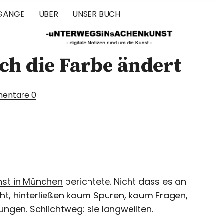
GÄNGE
ÜBER
UNSER BUCH
 IN SACHEN 
ch die Farbe ändert
entare
0
nst in München
berichtete. Nicht dass es an
cht, hinterließen kaum Spuren, kaum Fragen,
ungen. Schlichtweg: sie langweilten.