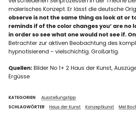
verschiedenen Sehprozessen in der Theorie bes
malerisches Konzept. Er lässt die deutsche Or
observe is not the same thing as look at or to
reminds if of the color changes you’ are no 
in order so see what one would not see if. O
Betrachter zur aktiven Beobachtung des komple
hypnotisierend – vielschichtig. Großartig.
Quellen:
Bilder No 1+ 2 Haus der Kunst, Auszüge
Ergüsse
KATEGORIEN
Ausstellungstipp
SCHLAGWÖRTER
Haus der Kunst
Konzeptkunst
Mel Boc