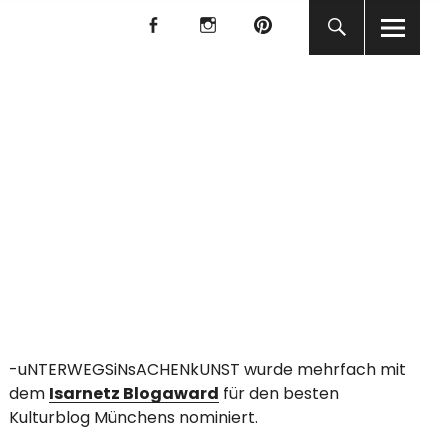
f
I
P
f
I
P
KUNST
-uNTERWEGSiNsACHENkUNST wurde mehrfach mit
dem
Isarnetz Blogaward
für den besten
Kulturblog Münchens nominiert.