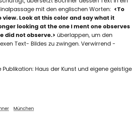
chäftigt, übersetzt Bochner dessen Text in ein
iginalpassage mit den englischen Worten:
<To
 view. Look at this color and say what it
longer looking at the one I ment one observes
ne did not observe.>
überlappen, um den
xen Text- Bildes zu zwingen. Verwirrend -
 Publikation: Haus der Kunst und eigene geistige
hner
München