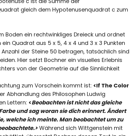
ypotenuse c ist die Summe der
Quadrat gleich dem Hypotenusenquadrat c zum
em Boden ein rechtwinkliges Dreieck und ordnet
n ein Quadrat aus 5 x 5, 4 x 4 und 3 x 3 Punkten
nzahl der Steine 50 betragen, tatsächlich sind
iden. Hier setzt Bochner ein visuelles Erlebnis
ters von der Geometrie auf die Sinnlichkeit
trachtung zum Vorschein kommt ist:
<If The Color
 einer Abhandlung des Philosophen Ludwig
en Lettern:
<
Beobachten ist nicht das gleiche
Farbe und sag woran sie dich erinnert. Ändert
die, welche ich meinte. Man beobachtet um zu
beobachtete.>
Während sich Wittgenstein mit