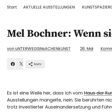
Start
AKTUELLE AUSSTELLUNGEN
KUNSTSPAZIER
UNTERWEGS
Mel Bochner: Wenn si
RUND UM DIE ZEITGENÖSSISCHE KUNST
von uNTERWEGSiNsACHENkUNST
26. Mai
Komm
Mehr
Es ist eine Weile her, dass ich vom
Haus der Ku
Ausstellungen mangelte, nein. Sie berührten ni
trotz investierter Auseinandersetzung und Führ