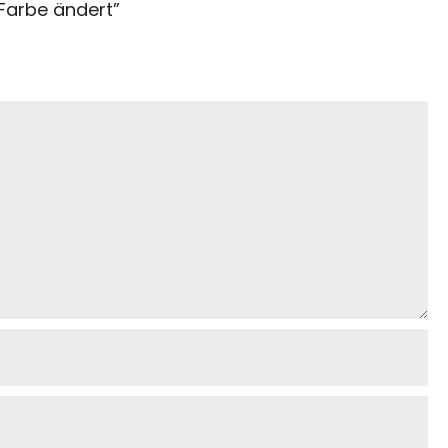
 Farbe ändert
”