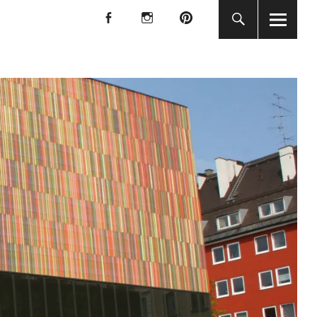
f
I
P
f
I
P
KUNST