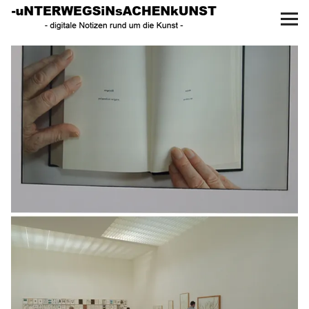
UNTERWEGS IN SACHEN
KUNST
Start
AKTUELLE AUSSTELLUNGEN
KUNSTSPAZIERGÄNGE
ÜBER
UNSER BUCH
f
I
P