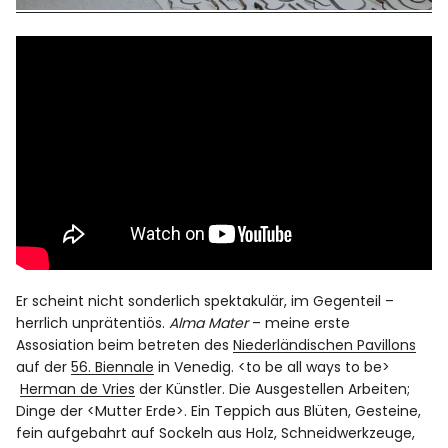
Er scheint nicht sonderlich spektakulär, im Gegenteil –
herrlich unprätentiös.
Alma Mater
– meine erste
Assosiation beim betreten des
Niederländischen Pavillons
auf der
56. Biennale
in Venedig. <to be all ways to be>
Herman de Vries
der Künstler. Die Ausgestellen Arbeiten;
Dinge der <Mutter Erde>. Ein Teppich aus Blüten, Gesteine,
fein aufgebahrt auf Sockeln aus Holz, Schneidwerkzeuge,