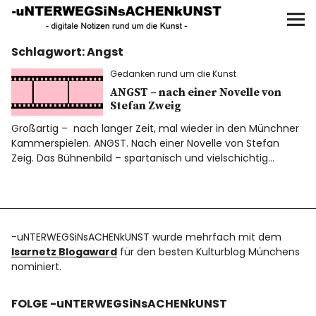
UNTERWEGS IN SACHEN
KUNST
Schlagwort:
Angst
Start
Gedanken rund um die Kunst
AKTUELLE AUSSTELLUNGEN
ANGST – nach einer Novelle von
Stefan Zweig
Großartig – nach langer Zeit, mal wieder in den Münchner
KUNSTSPAZIERGÄNGE
Kammerspielen. ANGST. Nach einer Novelle von Stefan
Zeig. Das Bühnenbild – spartanisch und vielschichtig…
ÜBER
UNSER BUCH
-uNTERWEGSiNsACHENkUNST wurde mehrfach mit dem
Isarnetz Blogaward
für den besten Kulturblog Münchens
nominiert.
f
I
P
FOLGE -uNTERWEGSiNsACHENkUNST