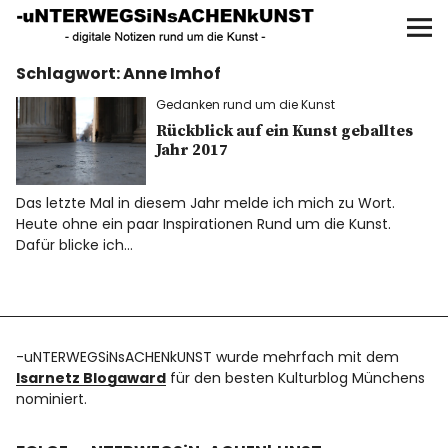
UNTERWEGS IN SACHEN
KUNST
Schlagwort:
Anne Imhof
Start
Gedanken rund um die Kunst
AKTUELLE AUSSTELLUNGEN
Rückblick auf ein Kunst geballtes
Jahr 2017
KUNSTSPAZIERGÄNGE
Das letzte Mal in diesem Jahr melde ich mich zu Wort.
Heute ohne ein paar Inspirationen Rund um die Kunst.
ÜBER
Dafür blicke ich…
UNSER BUCH
-uNTERWEGSiNsACHENkUNST wurde mehrfach mit dem
Isarnetz Blogaward
für den besten Kulturblog Münchens
f
I
P
nominiert.