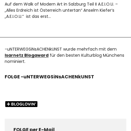
Auf dem Walk of Modern Art in Salzburg Teil II A.E.I.O.U. –
„Alles Erdreich ist Österreich untertan“ Anselm Kiefer‘s
„A.E.I.O.U.“ ist das erst…
-uNTERWEGSiNsACHENkUNST wurde mehrfach mit dem
Isarnetz Blogaward
für den besten Kulturblog Münchens
nominiert.
FOLGE -uNTERWEGSiNsACHENkUNST
FOLGE per E-Mail