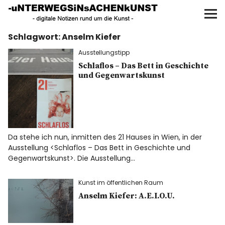
UNTERWEGS IN SACHEN
KUNST
Schlagwort:
Anselm Kiefer
Start
Ausstellungstipp
AKTUELLE AUSSTELLUNGEN
Schlaflos – Das Bett in Geschichte
und Gegenwartskunst
KUNSTSPAZIERGÄNGE
ÜBER
Da stehe ich nun, inmitten des 21 Hauses in Wien, in der
Ausstellung <Schlaflos – Das Bett in Geschichte und
UNSER BUCH
Gegenwartskunst>. Die Ausstellung…
Kunst im öffentlichen Raum
Anselm Kiefer: A.E.I.O.U.
f
I
P