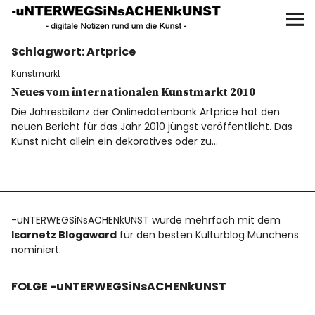
UNTERWEGS IN SACHEN
KUNST
Schlagwort:
Artprice
Start
Kunstmarkt
AKTUELLE AUSSTELLUNGEN
Neues vom internationalen Kunstmarkt 2010
Die Jahresbilanz der Onlinedatenbank Artprice hat den
neuen Bericht für das Jahr 2010 jüngst veröffentlicht. Das
KUNSTSPAZIERGÄNGE
Kunst nicht allein ein dekoratives oder zu…
ÜBER
UNSER BUCH
-uNTERWEGSiNsACHENkUNST wurde mehrfach mit dem
Isarnetz Blogaward
für den besten Kulturblog Münchens
nominiert.
f
I
P
FOLGE -uNTERWEGSiNsACHENkUNST