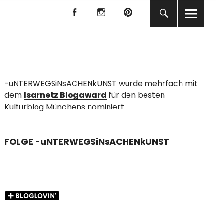
f
I
P
f
I
P
KUNST
-uNTERWEGSiNsACHENkUNST wurde mehrfach mit
dem
Isarnetz Blogaward
für den besten
Kulturblog Münchens nominiert.
FOLGE -uNTERWEGSiNsACHENkUNST