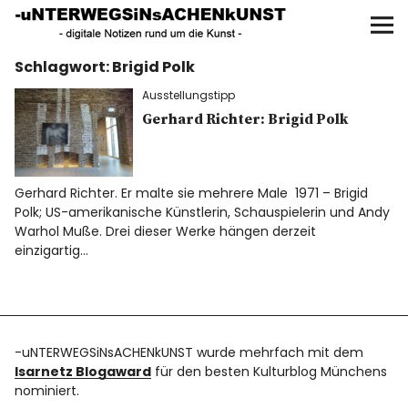
UNTERWEGS IN SACHEN
KUNST
Schlagwort:
Brigid Polk
Start
Ausstellungstipp
AKTUELLE AUSSTELLUNGEN
Gerhard Richter: Brigid Polk
KUNSTSPAZIERGÄNGE
Gerhard Richter. Er malte sie mehrere Male 1971 – Brigid
Polk; US-amerikanische Künstlerin, Schauspielerin und Andy
ÜBER
Warhol Muße. Drei dieser Werke hängen derzeit
einzigartig…
UNSER BUCH
-uNTERWEGSiNsACHENkUNST wurde mehrfach mit dem
f
I
P
Isarnetz Blogaward
für den besten Kulturblog Münchens
nominiert.