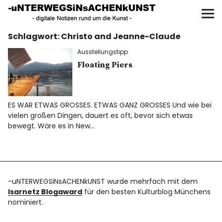
UNTERWEGS IN SACHEN
KUNST
Schlagwort:
Christo and Jeanne-Claude
Start
Ausstellungstipp
AKTUELLE AUSSTELLUNGEN
Floating Piers
KUNSTSPAZIERGÄNGE
ES WAR ETWAS GROSSES. ETWAS GANZ GROSSES Und wie bei
vielen großen Dingen, dauert es oft, bevor sich etwas
ÜBER
bewegt. Wäre es in New…
UNSER BUCH
-uNTERWEGSiNsACHENkUNST wurde mehrfach mit dem
Isarnetz Blogaward
für den besten Kulturblog Münchens
f
I
P
nominiert.