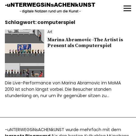
UNTERWEGS IN SACHEN
KUNST
Schlagwort:
computerspiel
Start
Art
AKTUELLE AUSSTELLUNGEN
Marina Abramovic -The Artist is
Present als Computerspiel
KUNSTSPAZIERGÄNGE
ÜBER
Die Live-Performance von Marina Abramovic im MoMA
2010 ist schon längst vorbei. Die Besucher standen
UNSER BUCH
stundenlang an, nur um ihr gegenüber sitzen zu…
f
I
P
-uNTERWEGSiNsACHENkUNST wurde mehrfach mit dem