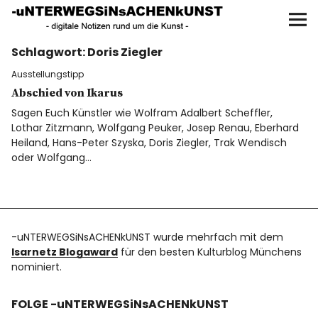
UNTERWEGS IN SACHEN
KUNST
Schlagwort:
Doris Ziegler
Start
Ausstellungstipp
AKTUELLE AUSSTELLUNGEN
Abschied von Ikarus
Sagen Euch Künstler wie Wolfram Adalbert Scheffler,
Lothar Zitzmann, Wolfgang Peuker, Josep Renau, Eberhard
KUNSTSPAZIERGÄNGE
Heiland, Hans-Peter Szyska, Doris Ziegler, Trak Wendisch
oder Wolfgang…
ÜBER
UNSER BUCH
-uNTERWEGSiNsACHENkUNST wurde mehrfach mit dem
Isarnetz Blogaward
für den besten Kulturblog Münchens
nominiert.
f
I
P
FOLGE -uNTERWEGSiNsACHENkUNST