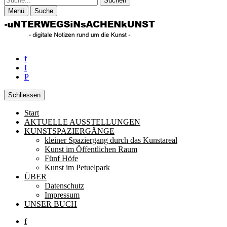
Menü
Suche
f
I
P
Schliessen
Start
Unterwegs in Sachen Kunst
Rund um die zeitgenössische Kunst
AKTUELLE AUSSTELLUNGEN
KUNSTSPAZIERGÄNGE
kleiner Spaziergang durch das Kunstareal
Kunst im Öffentlichen Raum
Fünf Höfe
Kunst im Petuelpark
ÜBER
Datenschutz
Impressum
UNSER BUCH
f