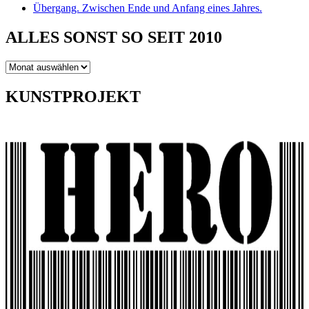
Übergang. Zwischen Ende und Anfang eines Jahres.
ALLES SONST SO SEIT 2010
ALLES
SONST
SO
KUNSTPROJEKT
SEIT
2010