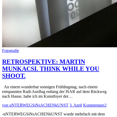
Fotografie
RETROSPEKTIVE: MARTIN
MUNKACSI. THINK WHILE YOU
SHOOT.
An einem wunderbar sonnigen Frühlingstag, nach einem
entspannten Radl-Ausflug entlang der ISAR auf dem Rückweg
nach Hause, habe ich im Kunstfoyer der…
von uNTERWEGSiNsACHENkUNST
3. April
Kommentare
2
-uNTERWEGSiNsACHENkUNST wurde mehrfach mit dem