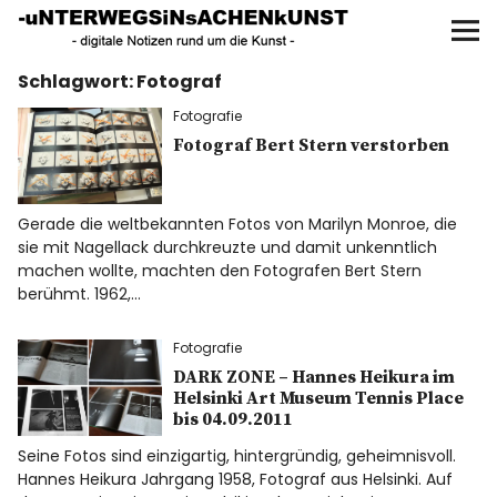
UNTERWEGS IN SACHEN
KUNST
Schlagwort:
Fotograf
Start
Fotografie
AKTUELLE AUSSTELLUNGEN
Fotograf Bert Stern verstorben
KUNSTSPAZIERGÄNGE
Gerade die weltbekannten Fotos von Marilyn Monroe, die
sie mit Nagellack durchkreuzte und damit unkenntlich
ÜBER
machen wollte, machten den Fotografen Bert Stern
berühmt. 1962,…
UNSER BUCH
Fotografie
DARK ZONE – Hannes Heikura im
Helsinki Art Museum Tennis Place
bis 04.09.2011
f
I
P
Seine Fotos sind einzigartig, hintergründig, geheimnisvoll.
Hannes Heikura Jahrgang 1958, Fotograf aus Helsinki. Auf