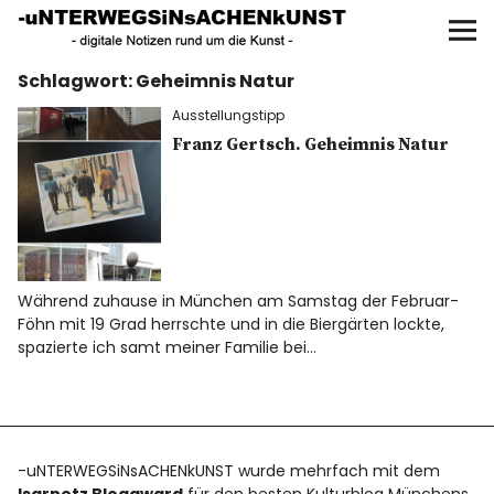
UNTERWEGS IN SACHEN
KUNST
Schlagwort:
Geheimnis Natur
Start
Ausstellungstipp
AKTUELLE AUSSTELLUNGEN
Franz Gertsch. Geheimnis Natur
KUNSTSPAZIERGÄNGE
ÜBER
Während zuhause in München am Samstag der Februar-
Föhn mit 19 Grad herrschte und in die Biergärten lockte,
UNSER BUCH
spazierte ich samt meiner Familie bei…
f
I
P
-uNTERWEGSiNsACHENkUNST wurde mehrfach mit dem