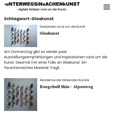
UNTERWEGS IN SACHEN
KUNST
Schlagwort:
Glaskunst
Start
Gedanken rund um die Kunst
AKTUELLE AUSSTELLUNGEN
Glaskunst
KUNSTSPAZIERGÄNGE
Am Donnerstag gibt es wieder paar
Ausstellungsempfehlungen und Inspirationen rund um die
ÜBER
Kunst. Diesmal mit einer Fülle an Glaskunst. Ein
facettenreiches Material: fragil…
UNSER BUCH
Akademie der bildenden Künste
Bongchull Shin – Alpenweg
f
I
P